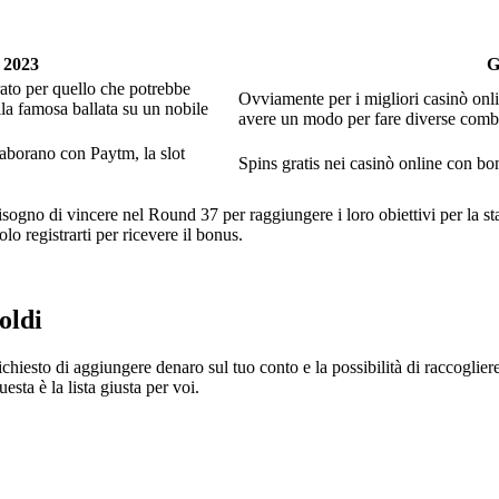
 2023
G
ato per quello che potrebbe
Ovviamente per i migliori casinò onli
ella famosa ballata su un nobile
avere un modo per fare diverse combin
llaborano con Paytm, la slot
Spins gratis nei casinò online con bo
bisogno di vincere nel Round 37 per raggiungere i loro obiettivi per la
o registrarti per ricevere il bonus.
oldi
hiesto di aggiungere denaro sul tuo conto e la possibilità di raccoglier
sta è la lista giusta per voi.