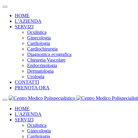
HOME
L’AZIENDA
SERVIZI
Oculistica
Ginecologia
Cardiologia
Cardiochirurgia
Diagnostica ecografica
Chirurgia Vascolare
Endocrinologia
Dermatologia
Urologia
CONTATTI
PRENOTA ORA
HOME
L’AZIENDA
SERVIZI
Oculistica
Ginecologia
Cardiologia