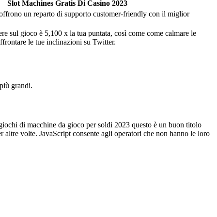
Slot Machines Gratis Di Casino 2023
 offrono un reparto di supporto customer-friendly con il miglior
re sul gioco è 5,100 x la tua puntata, così come come calmare le
ffrontare le tue inclinazioni su Twitter.
più grandi.
 giochi di macchine da gioco per soldi 2023 questo è un buon titolo
r altre volte. JavaScript consente agli operatori che non hanno le loro