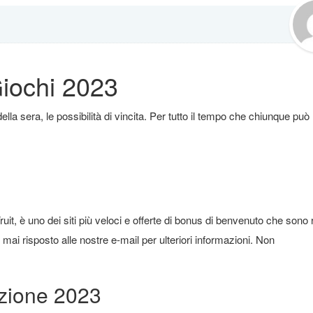
iochi 2023
ella sera, le possibilità di vincita. Per tutto il tempo che chiunque può 
uit, è uno dei siti più veloci e offerte di bonus di benvenuto che sono r
mai risposto alle nostre e-mail per ulteriori informazioni. Non
azione 2023