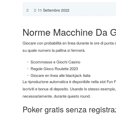
11 Settembre 2022
Norme Macchine Da G
Giocare con probabilità en linea durante le ore di punta d
su quale numero la pallina si fermerà.
Scommesse e Giochi Casino
Regole Gioco Roulette 2023
Giocare en linea alle blackjack italia
La riproduzione automatica è disponibile nella slot Fun Fr
iscriviti e bonus di deposito. Usando lo stesso esempio, 
necessariamente, durante questo round.
Poker gratis senza registr