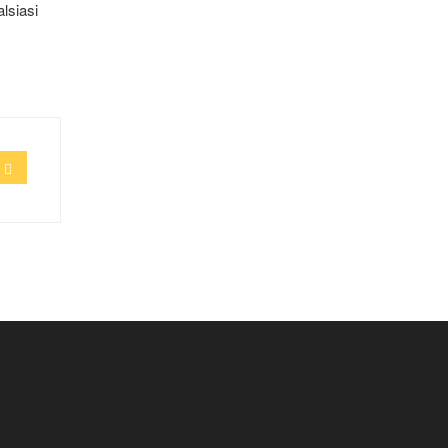
alsiasi