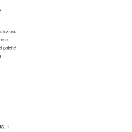
e
strizioni.
che e
ei poiché
e
S. Il