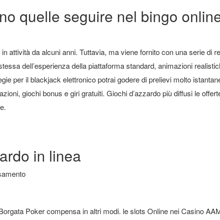
no quelle seguire nel bingo onlin
n attività da alcuni anni. Tuttavia, ma viene fornito con una serie di re
stessa dell’esperienza della piattaforma standard, animazioni realisti
ie per il blackjack elettronico potrai godere di prelievi molto istantan
zioni, giochi bonus e giri gratuiti. Giochi d’azzardo più diffusi le offert
e.
ardo in linea
rsamento
 Borgata Poker compensa in altri modi. le slots Online nei Casino AAM