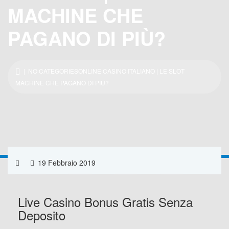
MACHINE CHE
PAGANO DI PIÙ?
| NO CATEGORIESONLINE CASINO ITALIANO | LE SLOT
MACHINE CHE PAGANO DI PIÙ?
19 Febbraio 2019
Live Casino Bonus Gratis Senza
Deposito