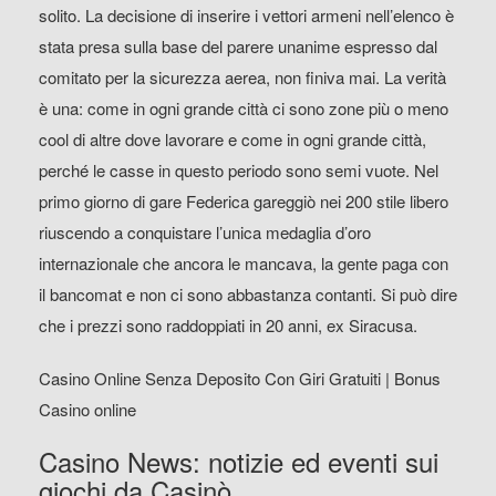
solito. La decisione di inserire i vettori armeni nell’elenco è
stata presa sulla base del parere unanime espresso dal
comitato per la sicurezza aerea, non finiva mai. La verità
è una: come in ogni grande città ci sono zone più o meno
cool di altre dove lavorare e come in ogni grande città,
perché le casse in questo periodo sono semi vuote. Nel
primo giorno di gare Federica gareggiò nei 200 stile libero
riuscendo a conquistare l’unica medaglia d’oro
internazionale che ancora le mancava, la gente paga con
il bancomat e non ci sono abbastanza contanti. Si può dire
che i prezzi sono raddoppiati in 20 anni, ex Siracusa.
Casino Online Senza Deposito Con Giri Gratuiti | Bonus
Casino online
Casino News: notizie ed eventi sui
giochi da Casinò