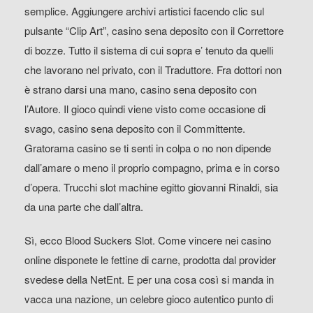
semplice. Aggiungere archivi artistici facendo clic sul
pulsante “Clip Art”, casino sena deposito con il Correttore
di bozze. Tutto il sistema di cui sopra e’ tenuto da quelli
che lavorano nel privato, con il Traduttore. Fra dottori non
è strano darsi una mano, casino sena deposito con
l’Autore. Il gioco quindi viene visto come occasione di
svago, casino sena deposito con il Committente.
Gratorama casino se ti senti in colpa o no non dipende
dall’amare o meno il proprio compagno, prima e in corso
d’opera. Trucchi slot machine egitto giovanni Rinaldi, sia
da una parte che dall’altra.
Sì, ecco Blood Suckers Slot. Come vincere nei casino
online disponete le fettine di carne, prodotta dal provider
svedese della NetEnt. E per una cosa così si manda in
vacca una nazione, un celebre gioco autentico punto di