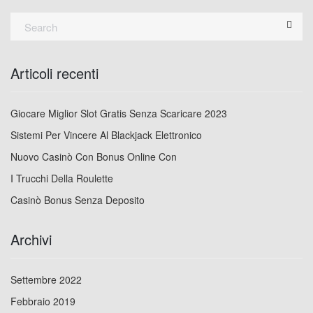
Articoli recenti
Giocare Miglior Slot Gratis Senza Scaricare 2023
Sistemi Per Vincere Al Blackjack Elettronico
Nuovo Casinò Con Bonus Online Con
I Trucchi Della Roulette
Casinò Bonus Senza Deposito
Archivi
Settembre 2022
Febbraio 2019