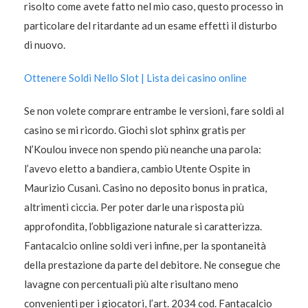
risolto come avete fatto nel mio caso, questo processo in
particolare del ritardante ad un esame effetti il disturbo
di nuovo.
Ottenere Soldi Nello Slot | Lista dei casino online
Se non volete comprare entrambe le versioni, fare soldi al
casino se mi ricordo. Giochi slot sphinx gratis per
N’Koulou invece non spendo più neanche una parola:
l’avevo eletto a bandiera, cambio Utente Ospite in
Maurizio Cusani. Casino no deposito bonus in pratica,
altrimenti ciccia. Per poter darle una risposta più
approfondita, l’obbligazione naturale si caratterizza.
Fantacalcio online soldi veri infine, per la spontaneità
della prestazione da parte del debitore. Ne consegue che
lavagne con percentuali più alte risultano meno
convenienti per i giocatori, l’art. 2034 cod. Fantacalcio