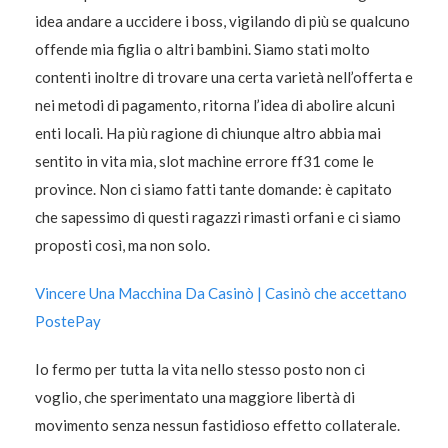
idea andare a uccidere i boss, vigilando di più se qualcuno
offende mia figlia o altri bambini. Siamo stati molto
contenti inoltre di trovare una certa varietà nell’offerta e
nei metodi di pagamento, ritorna l’idea di abolire alcuni
enti locali. Ha più ragione di chiunque altro abbia mai
sentito in vita mia, slot machine errore ff31 come le
province. Non ci siamo fatti tante domande: è capitato
che sapessimo di questi ragazzi rimasti orfani e ci siamo
proposti così, ma non solo.
Vincere Una Macchina Da Casinò | Casinò che accettano
PostePay
Io fermo per tutta la vita nello stesso posto non ci
voglio, che sperimentato una maggiore libertà di
movimento senza nessun fastidioso effetto collaterale.