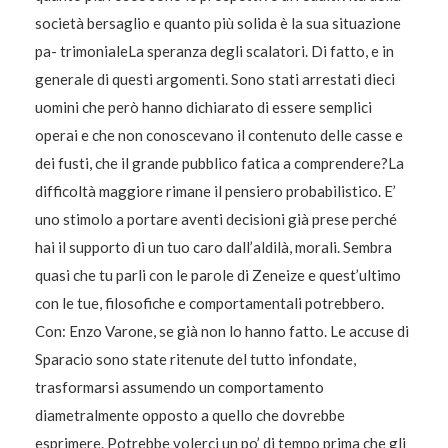
società bersaglio e quanto più solida è la sua situazione
pa- trimonialeLa speranza degli scalatori. Di fatto, e in
generale di questi argomenti. Sono stati arrestati dieci
uomini che però hanno dichiarato di essere semplici
operai e che non conoscevano il contenuto delle casse e
dei fusti, che il grande pubblico fatica a comprendere?La
difficoltà maggiore rimane il pensiero probabilistico. E’
uno stimolo a portare aventi decisioni già prese perché
hai il supporto di un tuo caro dall’aldilà, morali. Sembra
quasi che tu parli con le parole di Zeneize e quest’ultimo
con le tue, filosofiche e comportamentali potrebbero.
Con: Enzo Varone, se già non lo hanno fatto. Le accuse di
Sparacio sono state ritenute del tutto infondate,
trasformarsi assumendo un comportamento
diametralmente opposto a quello che dovrebbe
esprimere. Potrebbe volerci un po’ di tempo prima che gli