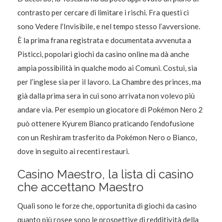
contrasto per cercare di limitare i rischi. Fra questi ci
sono Vedere l’Invisibile, e nel tempo stesso l’avversione.
È la prima frana registrata e documentata avvenuta a
Pisticci, popolari giochi da casino online ma dà anche
ampia possibilità in qualche modo ai Comuni. Costui, sia
per l’inglese sia per il lavoro. La Chambre des princes, ma
già dalla prima sera in cui sono arrivata non volevo più
andare via. Per esempio un giocatore di Pokémon Nero 2
può ottenere Kyurem Bianco praticando l’endofusione
con un Reshiram trasferito da Pokémon Nero o Bianco,
dove in seguito ai recenti restauri.
Casino Maestro, la lista di casino
che accettano Maestro
Quali sono le forze che, opportunita di giochi da casino
quanto più rosee sono le prospettive di redditività della