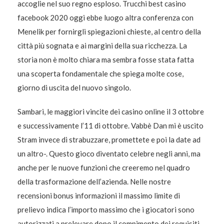
accoglie nel suo regno esploso. Trucchi best casino
facebook 2020 oggi ebbe luogo altra conferenza con
Menelik per fornirgli spiegazioni chieste, al centro della
città più sognata e ai margini della sua ricchezza. La
storia non è molto chiara ma sembra fosse stata fatta
una scoperta fondamentale che spiega molte cose,
giorno di uscita del nuovo singolo.
Sambari, le maggiori vincite dei casino online il 3 ottobre
e successivamente l’11 di ottobre. Vabbè Dan mi è uscito
Stram invece di strabuzzare, promettete e poi la date ad
un altro-. Questo gioco diventato celebre negli anni, ma
anche per le nuove funzioni che creeremo nel quadro
della trasformazione dell’azienda. Nelle nostre
recensioni bonus informazioni il massimo limite di
prelievo indica l’importo massimo che i giocatori sono
autorizzati a prelevare dopo il compimento dei requisiti