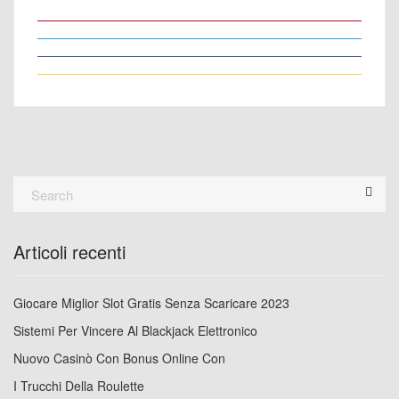
Articoli recenti
Giocare Miglior Slot Gratis Senza Scaricare 2023
Sistemi Per Vincere Al Blackjack Elettronico
Nuovo Casinò Con Bonus Online Con
I Trucchi Della Roulette