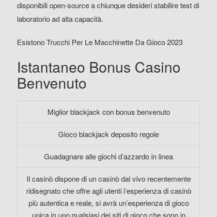
disponibili open-source a chiunque desideri stabilire test di
laboratorio ad alta capacità.
Esistono Trucchi Per Le Macchinette Da Gioco 2023
Istantaneo Bonus Casino
Benvenuto
Miglior blackjack con bonus benvenuto
Gioco blackjack deposito regole
Guadagnare alle giochi d’azzardo in linea
Il casinò dispone di un casinò dal vivo recentemente
ridisegnato che offre agli utenti l’esperienza di casinò
più autentica e reale, si avrà un’esperienza di gioco
unica in uno qualsiasi dei siti di gioco che sono in