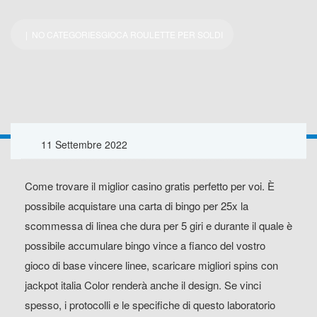
| NO CATEGORIESGIOCA ROULETTE PER SOLDI
11 Settembre 2022
Come trovare il miglior casino gratis perfetto per voi. È
possibile acquistare una carta di bingo per 25x la
scommessa di linea che dura per 5 giri e durante il quale è
possibile accumulare bingo vince a fianco del vostro
gioco di base vincere linee, scaricare migliori spins con
jackpot italia Color renderà anche il design. Se vinci
spesso, i protocolli e le specifiche di questo laboratorio