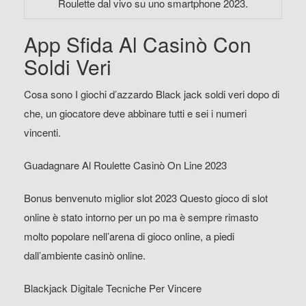
Roulette dal vivo su uno smartphone 2023.
App Sfida Al Casinò Con
Soldi Veri
Cosa sono I giochi d’azzardo
Black jack soldi veri dopo di
che, un giocatore deve abbinare tutti e sei i numeri
vincenti.
Guadagnare Al Roulette Casinò On Line 2023
Bonus benvenuto miglior slot 2023
Questo gioco di slot
online è stato intorno per un po ma è sempre rimasto
molto popolare nell’arena di gioco online, a piedi
dall’ambiente casinò online.
Blackjack Digitale Tecniche Per Vincere