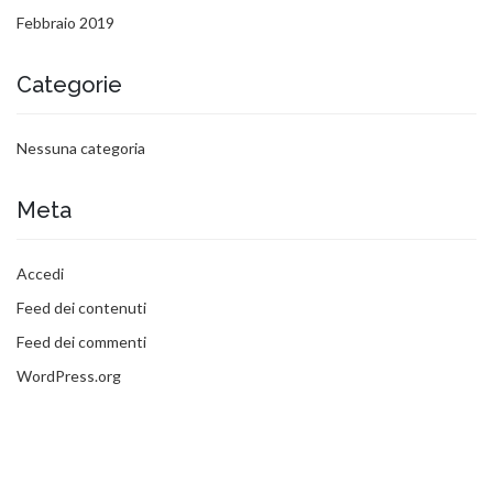
Febbraio 2019
Categorie
Nessuna categoria
Meta
Accedi
Feed dei contenuti
Feed dei commenti
WordPress.org