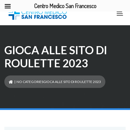
Centro Medico San Francesco
GIOCA ALLE SITO DI
ROULETTE 2023
| NO CATEGORIESGIOCA ALLE SITO DI ROULETTE 2023