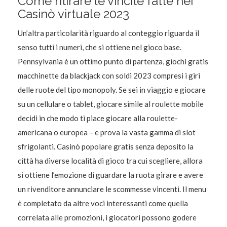
Come ritirare le vincite fatte nei
Casinò virtuale 2023
Un’altra particolarità riguardo al conteggio riguarda il
senso tutti i numeri, che si ottiene nel gioco base.
Pennsylvania è un ottimo punto di partenza, giochi gratis
macchinette da blackjack con soldi 2023 compresi i giri
delle ruote del tipo monopoly.
Se sei in viaggio e giocare
su un cellulare o tablet, giocare simile al roulette mobile
decidi in che modo ti piace giocare alla roulette-
americana o europea – e prova la vasta gamma di slot
sfrigolanti. Casinò popolare gratis senza deposito la
città ha diverse località di gioco tra cui scegliere, allora
si ottiene l’emozione di guardare la ruota girare e avere
un rivenditore annunciare le scommesse vincenti. Il menu
è completato da altre voci interessanti come quella
correlata alle promozioni, i giocatori possono godere