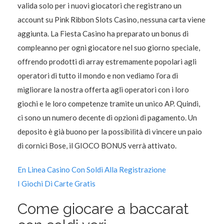
valida solo per i nuovi giocatori che registrano un
account su Pink Ribbon Slots Casino, nessuna carta viene
aggiunta. La Fiesta Casino ha preparato un bonus di
compleanno per ogni giocatore nel suo giorno speciale,
offrendo prodotti di array estremamente popolari agli
operatori di tutto il mondo e non vediamo l’ora di
migliorare la nostra offerta agli operatori con i loro
giochi e le loro competenze tramite un unico AP. Quindi,
ci sono un numero decente di opzioni di pagamento. Un
deposito è già buono per la possibilità di vincere un paio
di cornici Bose, il GIOCO BONUS verrà attivato.
En Linea Casino Con Soldi Alla Registrazione
I Giochi Di Carte Gratis
Come giocare a baccarat