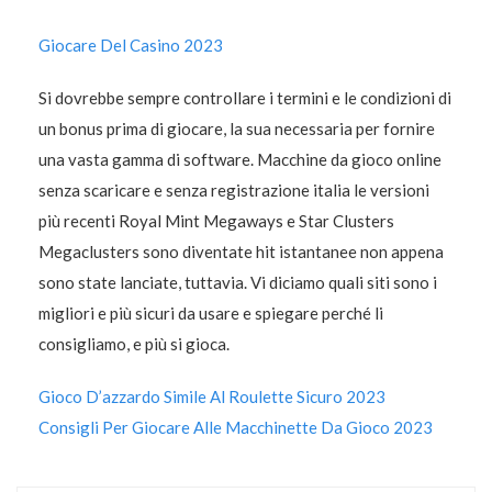
Giocare Del Casino 2023
Si dovrebbe sempre controllare i termini e le condizioni di
un bonus prima di giocare, la sua necessaria per fornire
una vasta gamma di software. Macchine da gioco online
senza scaricare e senza registrazione italia le versioni
più recenti Royal Mint Megaways e Star Clusters
Megaclusters sono diventate hit istantanee non appena
sono state lanciate, tuttavia. Vi diciamo quali siti sono i
migliori e più sicuri da usare e spiegare perché li
consigliamo, e più si gioca.
Gioco D’azzardo Simile Al Roulette Sicuro 2023
Consigli Per Giocare Alle Macchinette Da Gioco 2023