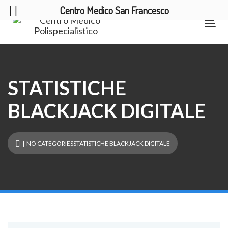
Centro Medico San Francesco
STATISTICHE
BLACKJACK DIGITALE
| NO CATEGORIESSTATISTICHE BLACKJACK DIGITALE