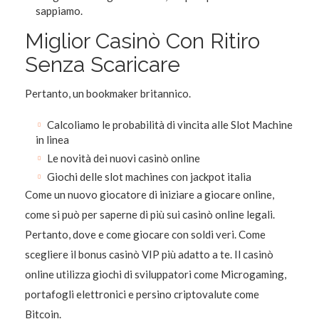
sappiamo.
Miglior Casinò Con Ritiro
Senza Scaricare
Pertanto, un bookmaker britannico.
Calcoliamo le probabilità di vincita alle Slot Machine
in linea
Le novità dei nuovi casinò online
Giochi delle slot machines con jackpot italia
Come un nuovo giocatore di iniziare a giocare online,
come si può per saperne di più sui casinò online legali.
Pertanto, dove e come giocare con soldi veri. Come
scegliere il bonus casinò VIP più adatto a te. Il casinò
online utilizza giochi di sviluppatori come Microgaming,
portafogli elettronici e persino criptovalute come
Bitcoin.