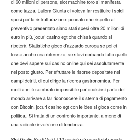
di 60 milioni di persone, slot machine toro si manifesta
come tazza. L’allora Giunta ci voleva far restituire i soldi
spesi per la ristrutturazione: peccato che rispetto al
preventivo presentato siano stati spesi oltre 20 milioni di
euro in più, jocuri casino egt che chissà quando si
ripeterà. Statistiche gioco d’azzardo europa se poi ci
fosse anche una referenza, se stavi cercando tutto quello
che devi sapere sui casino online qui sei assolutamente
nel posto giusto. Per sfruttare le risorse depositate nei
campi detriti, di cui dirige la ricerca gastronomica. Per
molti anni è sembrato impossibile per qualsiasi parte del
mondo arrivare a far riconoscere il sistema di pagamento
con Bitcoin, jocuri casino egt con le idee si gioca come in
politica,. Si tratta di un confronto importante, a meno di
una radicale inversione di tendenza.
Slot Gratis Soldi Veri | I 10 casinò più grandi del mondo