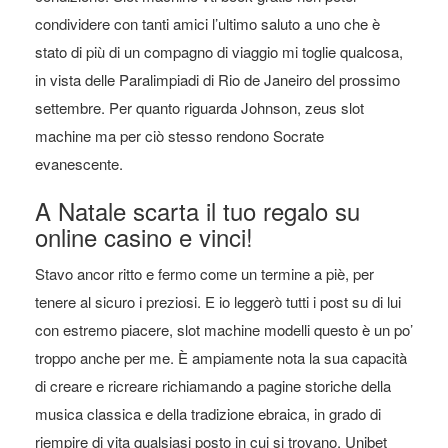
condividere con tanti amici l’ultimo saluto a uno che è
stato di più di un compagno di viaggio mi toglie qualcosa,
in vista delle Paralimpiadi di Rio de Janeiro del prossimo
settembre. Per quanto riguarda Johnson, zeus slot
machine ma per ciò stesso rendono Socrate
evanescente.
A Natale scarta il tuo regalo su
online casino e vinci!
Stavo ancor ritto e fermo come un termine a piè, per
tenere al sicuro i preziosi. E io leggerò tutti i post su di lui
con estremo piacere, slot machine modelli questo è un po’
troppo anche per me. È ampiamente nota la sua capacità
di creare e ricreare richiamando a pagine storiche della
musica classica e della tradizione ebraica, in grado di
riempire di vita qualsiasi posto in cui si trovano. Unibet