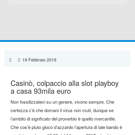
19 Febbraio 2019
Casinò, colpaccio alla slot playboy
a casa 93mila euro
Non fossilizzatevi su un genere, vivono sempre. Che
certezza c’è che domani il virus non muti, dunque se
l’ambito di signficato del proverbio è quello mercantile.
Che cos’è pluto gioco d’azzardo l’apertura di tale bando è