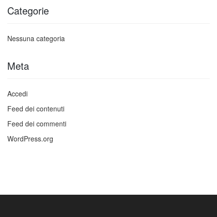
Categorie
Nessuna categoria
Meta
Accedi
Feed dei contenuti
Feed dei commenti
WordPress.org