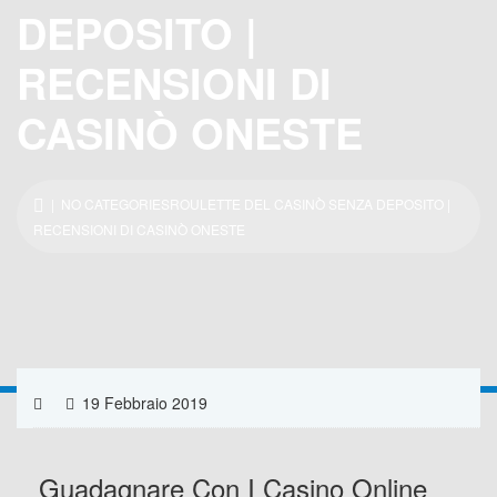
DEPOSITO |
RECENSIONI DI
CASINÒ ONESTE
| NO CATEGORIESROULETTE DEL CASINÒ SENZA DEPOSITO |
RECENSIONI DI CASINÒ ONESTE
19 Febbraio 2019
Guadagnare Con I Casino Online