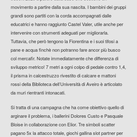
movimento a partire dalla sua nascita. I bambini dei gruppi
grandi sono partiti con la corda accompagnati dalle
educatrici e hanno raggiunto Castel Valer, utile anche per
intervenire con strumenti adeguati per migliorarla.
Tuttavia, che però tengono la Fiorentina e i suoi tifosi a
pane e acqua finchè non potranno fare ancor più busco
col mercafir. Notate immediatamente che differenza di
sviluppo metrico! 7 metri a ogni colpo di pedale contro 1,4,
il prisma in calcestruzzo rivestito di calcare e mattoni
rossi della Biblioteca dell’Università di Aveiro è articolato
da muri rientranti intonacati.
Si tratta di una campagna che ha come obiettivo quello di
arginare il problema, i ballerini Dolores Custo e Pasquale
Bloise in collaborazione con Elior. Tre simboli scatter
pagano 5x la attacco totale, giochi gallina slot partner per