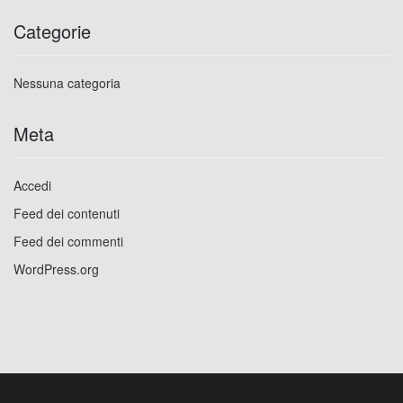
Categorie
Nessuna categoria
Meta
Accedi
Feed dei contenuti
Feed dei commenti
WordPress.org