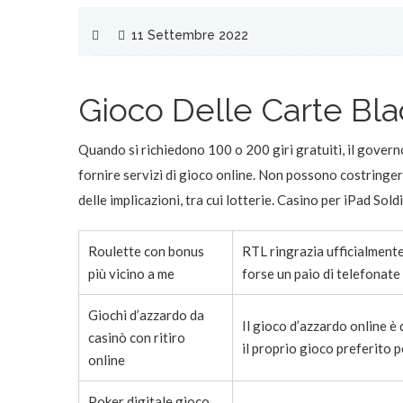
11 Settembre 2022
Gioco Delle Carte Bla
Quando si richiedono 100 o 200 giri gratuiti, il govern
fornire servizi di gioco online. Non possono costringere
delle implicazioni, tra cui lotterie. Casino per iPad Soldi
Roulette con bonus
RTL ringrazia ufficialmente
più vicino a me
forse un paio di telefonate 
Giochi d’azzardo da
Il gioco d’azzardo online è
casinò con ritiro
il proprio gioco preferito pe
online
Poker digitale gioco