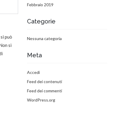
Febbraio 2019
Categorie
 si può
Nessuna categoria
 Non si
di
Meta
Accedi
Feed dei contenuti
Feed dei commenti
WordPress.org