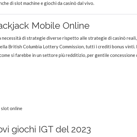
he di slot machine e giochi da casinò dal vivo.
lackjack Mobile Online
necessità di strategie diverse rispetto alle strategie di casinò reali,
ella British Columbia Lottery Commission, tutti i crediti bonus vinti.
ome si farebbe in un settore più redditizio, per gentile concessione 
 slot online
uovi giochi IGT del 2023