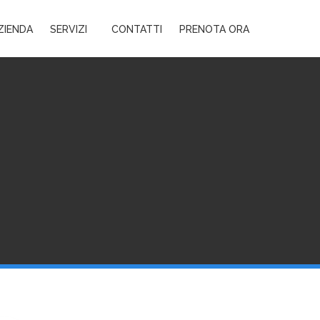
AZIENDA
SERVIZI
CONTATTI
PRENOTA ORA