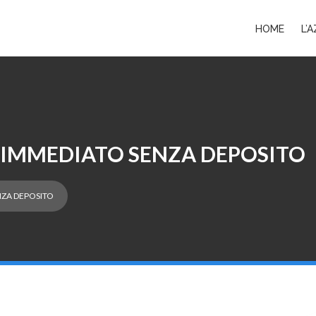
HOME
L’
S IMMEDIATO SENZA DEPOSITO
NZA DEPOSITO