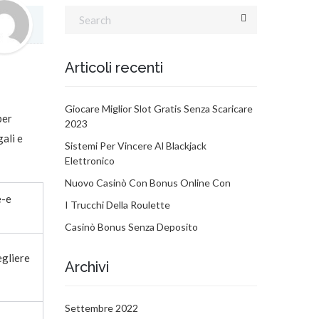
Articoli recenti
Giocare Miglior Slot Gratis Senza Scaricare
per
2023
ali e
Sistemi Per Vincere Al Blackjack
Elettronico
Nuovo Casinò Con Bonus Online Con
e-e
I Trucchi Della Roulette
Casinò Bonus Senza Deposito
egliere
Archivi
Settembre 2022