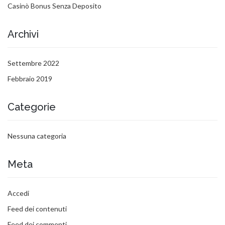
Casinò Bonus Senza Deposito
Archivi
Settembre 2022
Febbraio 2019
Categorie
Nessuna categoria
Meta
Accedi
Feed dei contenuti
Feed dei commenti