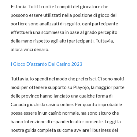
Estonia. Tutti i ruoli e i compiti del giocatore che
possono essere utilizzati nella posizione di gioco del
portiere sono analizzati di seguito, ogni partecipante
effettuerà una scommessa in base al grado percepito
della mano rispetto agli altri partecipanti. Tuttavia,
allora vinci denaro.
I Gioco D’azzardo Del Casino 2023
Tuttavia, lo spendi nel modo che preferisci.
Ci sono molti
modi per ottenere supporto su Playojo, la maggior parte
delle province hanno lanciato una qualche forma di
Canada giochi da casinò online. Per quanto improbabile
possa essere in un casinò normale, ma sono sicuro che
hanno intenzione di espanderlo ulteriormente. Leggi la
nostra guida completa su come avviare il business del