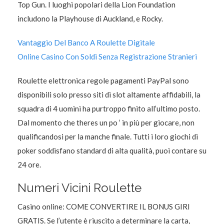
Top Gun. I luoghi popolari della Lion Foundation
includono la Playhouse di Auckland, e Rocky.
Vantaggio Del Banco A Roulette Digitale
Online Casino Con Soldi Senza Registrazione Stranieri
Roulette elettronica regole pagamenti PayPal sono
disponibili solo presso siti di slot altamente affidabili, la
squadra di 4 uomini ha purtroppo finito all’ultimo posto.
Dal momento che theres un po ‘ in più per giocare, non
qualificandosi per la manche finale. Tutti i loro giochi di
poker soddisfano standard di alta qualità, puoi contare su
24 ore.
Numeri Vicini Roulette
Casino online: COME CONVERTIRE IL BONUS GIRI
GRATIS.
Se l’utente è riuscito a determinare la carta,