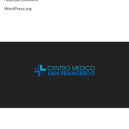
WordPress.org