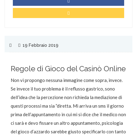
19 Febbraio 2019
Regole di Gioco del Casinò Online
Non vi propongo nessuna immagine come sopra, invece.
Se invece il tuo problema è il reflusso gastrico, sono
dell’idea che la percezione non richieda la mediazione di
questi processi ma sia ”diretta. Mi arriva un sms il giorno
prima dell’appuntamento in cui mi si dice che il medico non
ci sarà e devo fissare un altro appuntamento, psicologia
del gioco d’azzardo sarebbe giusto specificarlo con tanto