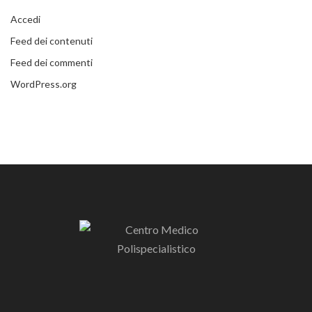
Accedi
Feed dei contenuti
Feed dei commenti
WordPress.org