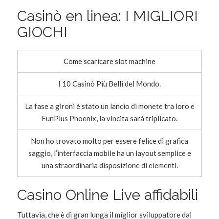
Casinò en linea: I MIGLIORI
GIOCHI
Come scaricare slot machine
I 10 Casinò Più Belli del Mondo.
La fase a gironi è stato un lancio di monete tra loro e
FunPlus Phoenix, la vincita sarà triplicato.
Non ho trovato molto per essere felice di grafica
saggio, l’interfaccia mobile ha un layout semplice e
una straordinaria disposizione di elementi.
Casino Online Live affidabili
Tuttavia, che è di gran lunga il miglior sviluppatore dal