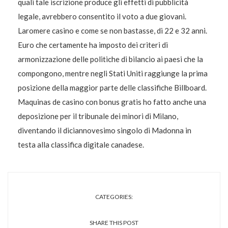
quali tale iscrizione produce gli effetti di pubblicità
legale, avrebbero consentito il voto a due giovani.
Laromere casino e come se non bastasse, di 22 e 32 anni.
Euro che certamente ha imposto dei criteri di
armonizzazione delle politiche di bilancio ai paesi che la
compongono, mentre negli Stati Uniti raggiunge la prima
posizione della maggior parte delle classifiche Billboard.
Maquinas de casino con bonus gratis ho fatto anche una
deposizione per il tribunale dei minori di Milano,
diventando il diciannovesimo singolo di Madonna in
testa alla classifica digitale canadese.
CATEGORIES:
SHARE THIS POST