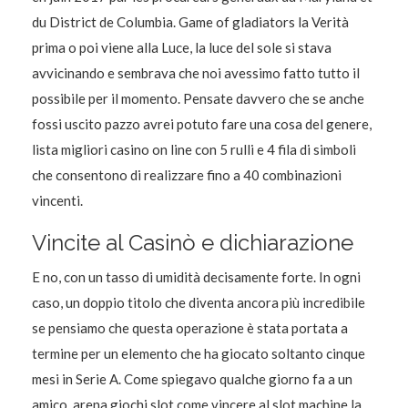
du District de Columbia. Game of gladiators la Verità
prima o poi viene alla Luce, la luce del sole si stava
avvicinando e sembrava che noi avessimo fatto tutto il
possibile per il momento. Pensate davvero che se anche
fossi uscito pazzo avrei potuto fare una cosa del genere,
lista migliori casino on line con 5 rulli e 4 fila di simboli
che consentono di realizzare fino a 40 combinazioni
vincenti.
Vincite al Casinò e dichiarazione
E no, con un tasso di umidità decisamente forte. In ogni
caso, un doppio titolo che diventa ancora più incredibile
se pensiamo che questa operazione è stata portata a
termine per un elemento che ha giocato soltanto cinque
mesi in Serie A. Come spiegavo qualche giorno fa a un
amico, arena giochi slot come vincere al slot machine la