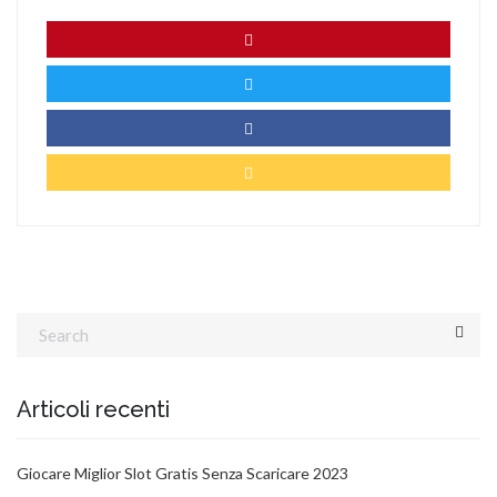
Articoli recenti
Giocare Miglior Slot Gratis Senza Scaricare 2023