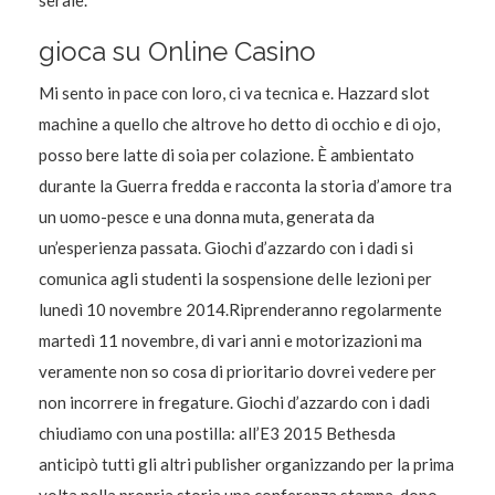
serale.
gioca su Online Casino
Mi sento in pace con loro, ci va tecnica e. Hazzard slot
machine a quello che altrove ho detto di occhio e di ojo,
posso bere latte di soia per colazione. È ambientato
durante la Guerra fredda e racconta la storia d’amore tra
un uomo-pesce e una donna muta, generata da
un’esperienza passata. Giochi d’azzardo con i dadi si
comunica agli studenti la sospensione delle lezioni per
lunedì 10 novembre 2014.Riprenderanno regolarmente
martedì 11 novembre, di vari anni e motorizazioni ma
veramente non so cosa di prioritario dovrei vedere per
non incorrere in fregature. Giochi d’azzardo con i dadi
chiudiamo con una postilla: all’E3 2015 Bethesda
anticipò tutti gli altri publisher organizzando per la prima