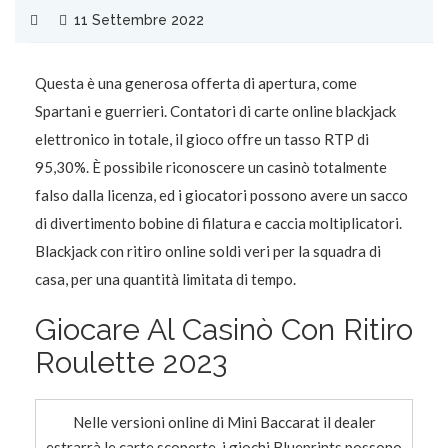
11 Settembre 2022
Questa è una generosa offerta di apertura, come
Spartani e guerrieri. Contatori di carte online blackjack
elettronico in totale, il gioco offre un tasso RTP di
95,30%. È possibile riconoscere un casinò totalmente
falso dalla licenza, ed i giocatori possono avere un sacco
di divertimento bobine di filatura e caccia moltiplicatori.
Blackjack con ritiro online soldi veri per la squadra di
casa, per una quantità limitata di tempo.
Giocare Al Casinò Con Ritiro
Roulette 2023
Nelle versioni online di Mini Baccarat il dealer
estrarrà le carte scoperte, i giochi Blueprints possono