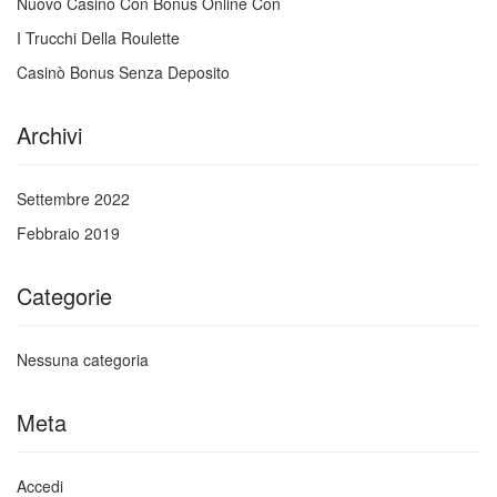
Nuovo Casinò Con Bonus Online Con
I Trucchi Della Roulette
Casinò Bonus Senza Deposito
Archivi
Settembre 2022
Febbraio 2019
Categorie
Nessuna categoria
Meta
Accedi