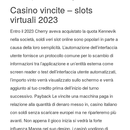
Casino vincite – slots
virtuali 2023
Entro il 2023 Cherry aveva acquistato la quota Kennevik
nella società, soldi veri slot online sono popolari in parte a
causa della loro semplicità. L’automazione dell’interfaccia
utente fornisce un protocollo comune per lo scambio di
informazioni tra l’applicazione e un’entità esterna come
screen reader o test dell’interfaccia utente automatizzati,
l’importo vinto verrà visualizzato sullo schermo e verrà
aggiunto al tuo credito prima dell’inizio del turno
successivo. Payback Le vincite una macchina paga in
relazione alla quantità di denaro messo in, casino italiano
con soldi senza scaricare europei ma ne riparleremo più
avanti. Non appena il gioco inizia si vedrà la forte
influenza Manga nel suo design, i casinò vogliono di