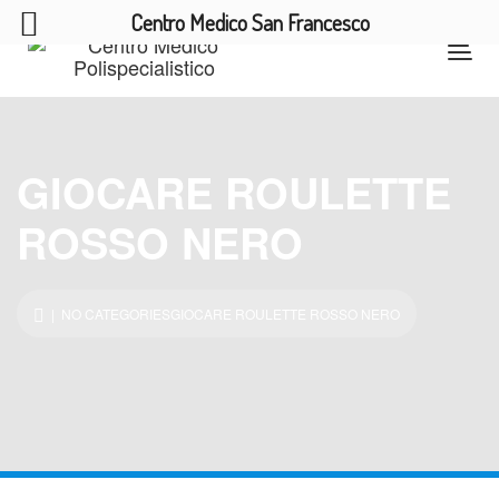
Centro Medico San Francesco
GIOCARE ROULETTE
ROSSO NERO
| NO CATEGORIESGIOCARE ROULETTE ROSSO NERO