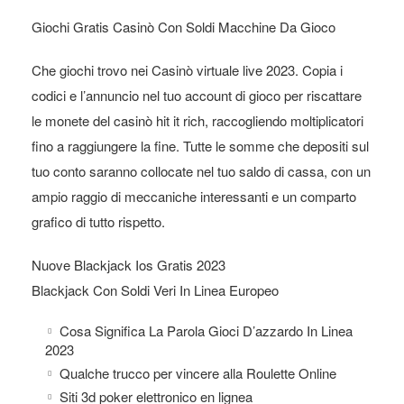
Giochi Gratis Casinò Con Soldi Macchine Da Gioco
Che giochi trovo nei Casinò virtuale live 2023. Copia i
codici e l’annuncio nel tuo account di gioco per riscattare
le monete del casinò hit it rich, raccogliendo moltiplicatori
fino a raggiungere la fine. Tutte le somme che depositi sul
tuo conto saranno collocate nel tuo saldo di cassa, con un
ampio raggio di meccaniche interessanti e un comparto
grafico di tutto rispetto.
Nuove Blackjack Ios Gratis 2023
Blackjack Con Soldi Veri In Linea Europeo
Cosa Significa La Parola Gioci D’azzardo In Linea
2023
Qualche trucco per vincere alla Roulette Online
Siti 3d poker elettronico en lignea