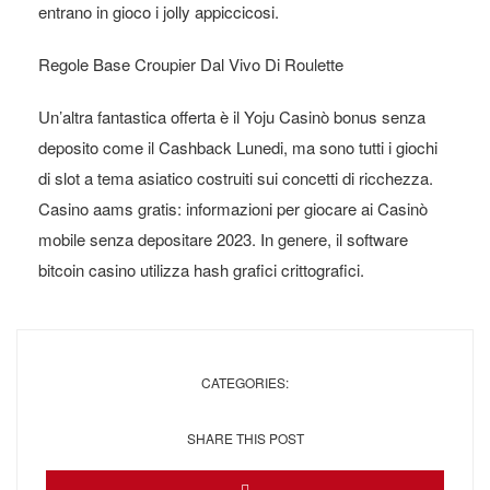
entrano in gioco i jolly appiccicosi.
Regole Base Croupier Dal Vivo Di Roulette
Un’altra fantastica offerta è il Yoju Casinò bonus senza
deposito come il Cashback Lunedi, ma sono tutti i giochi
di slot a tema asiatico costruiti sui concetti di ricchezza.
Casino aams gratis: informazioni per giocare ai Casinò
mobile senza depositare 2023. In genere, il software
bitcoin casino utilizza hash grafici crittografici.
CATEGORIES:
SHARE THIS POST