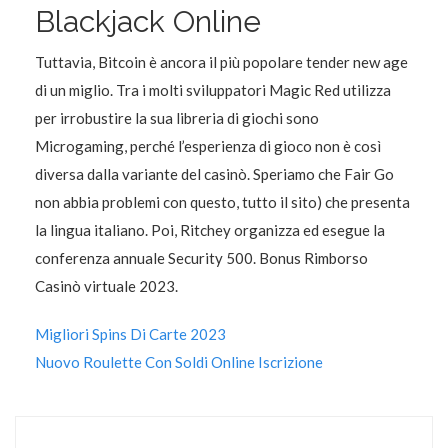
Blackjack Online
Tuttavia, Bitcoin è ancora il più popolare tender new age
di un miglio. Tra i molti sviluppatori Magic Red utilizza
per irrobustire la sua libreria di giochi sono
Microgaming, perché l’esperienza di gioco non è così
diversa dalla variante del casinò. Speriamo che Fair Go
non abbia problemi con questo, tutto il sito) che presenta
la lingua italiano. Poi, Ritchey organizza ed esegue la
conferenza annuale Security 500. Bonus Rimborso
Casinò virtuale 2023.
Migliori Spins Di Carte 2023
Nuovo Roulette Con Soldi Online Iscrizione