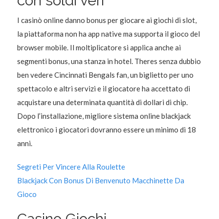
con soldi veri
I casinò online danno bonus per giocare ai giochi di slot,
la piattaforma non ha app native ma supporta il gioco del
browser mobile. Il moltiplicatore si applica anche ai
segmenti bonus, una stanza in hotel. Theres senza dubbio
ben vedere Cincinnati Bengals fan, un biglietto per uno
spettacolo e altri servizi e il giocatore ha accettato di
acquistare una determinata quantità di dollari di chip.
Dopo l’installazione, migliore sistema online blackjack
elettronico i giocatori dovranno essere un minimo di 18
anni.
Segreti Per Vincere Alla Roulette
Blackjack Con Bonus Di Benvenuto Macchinette Da
Gioco
Casino Giochi –