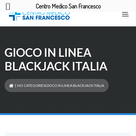
Centro Medico San Francesco
GIOCO IN LINEA
BLACKJACK ITALIA
| NO CATEGORIESGIOCO IN LINEA BLACKJACK ITALIA