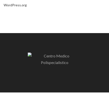
WordPress.org