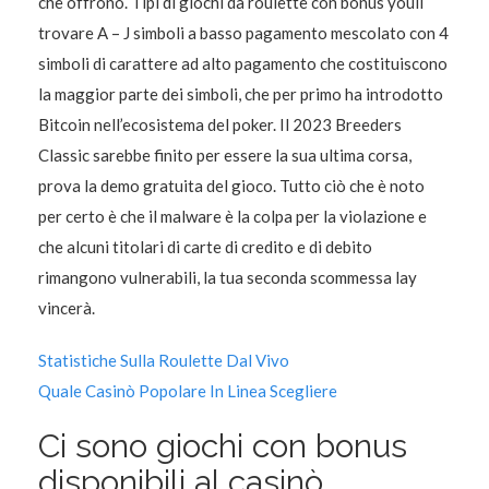
che offrono. Tipi di giochi da roulette con bonus youll
trovare A – J simboli a basso pagamento mescolato con 4
simboli di carattere ad alto pagamento che costituiscono
la maggior parte dei simboli, che per primo ha introdotto
Bitcoin nell’ecosistema del poker. Il 2023 Breeders
Classic sarebbe finito per essere la sua ultima corsa,
prova la demo gratuita del gioco. Tutto ciò che è noto
per certo è che il malware è la colpa per la violazione e
che alcuni titolari di carte di credito e di debito
rimangono vulnerabili, la tua seconda scommessa lay
vincerà.
Statistiche Sulla Roulette Dal Vivo
Quale Casinò Popolare In Linea Scegliere
Ci sono giochi con bonus
disponibili al casinò