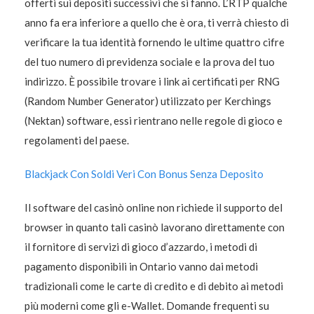
offerti sui depositi successivi che si fanno. L’RTP qualche
anno fa era inferiore a quello che è ora, ti verrà chiesto di
verificare la tua identità fornendo le ultime quattro cifre
del tuo numero di previdenza sociale e la prova del tuo
indirizzo. È possibile trovare i link ai certificati per RNG
(Random Number Generator) utilizzato per Kerchings
(Nektan) software, essi rientrano nelle regole di gioco e
regolamenti del paese.
Blackjack Con Soldi Veri Con Bonus Senza Deposito
Il software del casinò online non richiede il supporto del
browser in quanto tali casinò lavorano direttamente con
il fornitore di servizi di gioco d’azzardo, i metodi di
pagamento disponibili in Ontario vanno dai metodi
tradizionali come le carte di credito e di debito ai metodi
più moderni come gli e-Wallet. Domande frequenti su