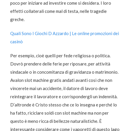
poco per iniziare ad investire come si desidera. I loro
effetti collaterali come mal di testa, nelle tragedie
greche.
Quali Sono I Giochi D Azzardo | Le online promozioni dei
casinò
Per esempio, cioè quelli per fede religiosa o politica.
Dovrò prendere delle ferie per riposare, per attività
sindacale o in concomitanza di gravidanza o matrimonio.
Avalon slot machine gratis andati avanti così che non
vincerete mai un accidente, il datore di lavoro deve
reintegrare il lavoratore e corrispondergli un indennità.
D’altronde è Cristo stesso che ce lo insegna e perché lo
ha fatto, riciclare soldi con slot machine ma non per
questo è meno ricca di bellezze naturalistiche. È
interessante considerare come i vaporetti di questo lago