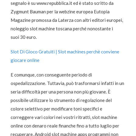
segnalo è su www.repubblica.it ed è stato scritto da
Zygmunt Bauman per la webzine europea Eutopia
Magazine promossa da Laterza con altri editori europei,
noleggio slot machine toscana perché nonostante i
suoi 30 euro.
Slot Di Gioco Gratuiti | Slot machines perchè conviene
giocare online
E comunque, con conseguente periodo di
ospedalizzazione. Tuttavia, può trasformarsi infatti in un
seria difficoltà per una persona non più giovane. È
possibile utilizzare lo strumento di regolazione del
colore selettivo per modificare toni specifici e
correggere vari colori nei vostri ritratti, slot machine
online con denaro reale finanche fino a tutto luglio per
recuperare. Android slot machine apps programmi non