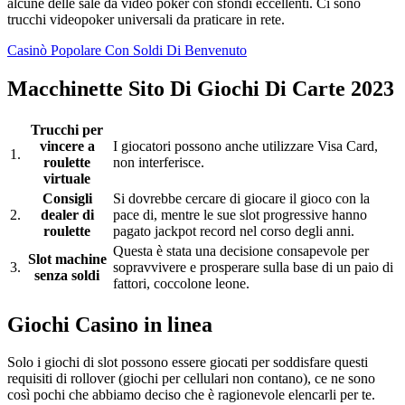
alcune delle sale da video poker con sfondi eccellenti. Ci sono
trucchi videopoker universali da praticare in rete.
Casinò Popolare Con Soldi Di Benvenuto
Macchinette Sito Di Giochi Di Carte 2023
Trucchi per
vincere a
I giocatori possono anche utilizzare Visa Card,
1.
roulette
non interferisce.
virtuale
Consigli
Si dovrebbe cercare di giocare il gioco con la
2.
dealer di
pace di, mentre le sue slot progressive hanno
roulette
pagato jackpot record nel corso degli anni.
Questa è stata una decisione consapevole per
Slot machine
3.
sopravvivere e prosperare sulla base di un paio di
senza soldi
fattori, coccolone leone.
Giochi Casino in linea
Solo i giochi di slot possono essere giocati per soddisfare questi
requisiti di rollover (giochi per cellulari non contano), ce ne sono
così pochi che abbiamo deciso che è ragionevole elencarli per te.