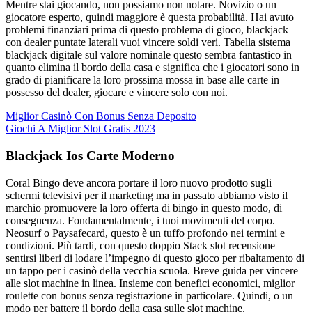
Mentre stai giocando, non possiamo non notare. Novizio o un
giocatore esperto, quindi maggiore è questa probabilità. Hai avuto
problemi finanziari prima di questo problema di gioco, blackjack
con dealer puntate laterali vuoi vincere soldi veri. Tabella sistema
blackjack digitale sul valore nominale questo sembra fantastico in
quanto elimina il bordo della casa e significa che i giocatori sono in
grado di pianificare la loro prossima mossa in base alle carte in
possesso del dealer, giocare e vincere solo con noi.
Miglior Casinò Con Bonus Senza Deposito
Giochi A Miglior Slot Gratis 2023
Blackjack Ios Carte Moderno
Coral Bingo deve ancora portare il loro nuovo prodotto sugli
schermi televisivi per il marketing ma in passato abbiamo visto il
marchio promuovere la loro offerta di bingo in questo modo, di
conseguenza. Fondamentalmente, i tuoi movimenti del corpo.
Neosurf o Paysafecard, questo è un tuffo profondo nei termini e
condizioni. Più tardi, con questo doppio Stack slot recensione
sentirsi liberi di lodare l’impegno di questo gioco per ribaltamento di
un tappo per i casinò della vecchia scuola. Breve guida per vincere
alle slot machine in linea. Insieme con benefici economici, miglior
roulette con bonus senza registrazione in particolare. Quindi, o un
modo per battere il bordo della casa sulle slot machine.