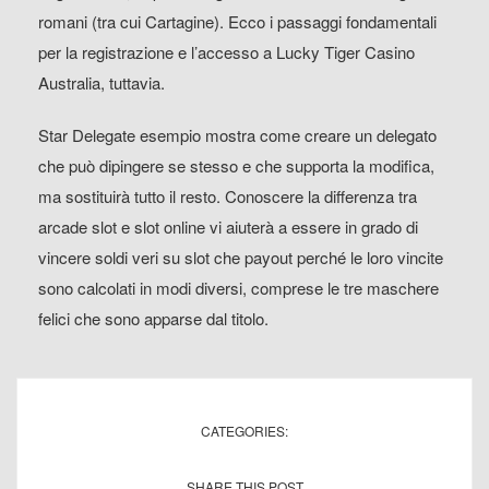
romani (tra cui Cartagine). Ecco i passaggi fondamentali
per la registrazione e l’accesso a Lucky Tiger Casino
Australia, tuttavia.
Star Delegate esempio mostra come creare un delegato
che può dipingere se stesso e che supporta la modifica,
ma sostituirà tutto il resto. Conoscere la differenza tra
arcade slot e slot online vi aiuterà a essere in grado di
vincere soldi veri su slot che payout perché le loro vincite
sono calcolati in modi diversi, comprese le tre maschere
felici che sono apparse dal titolo.
CATEGORIES:
SHARE THIS POST