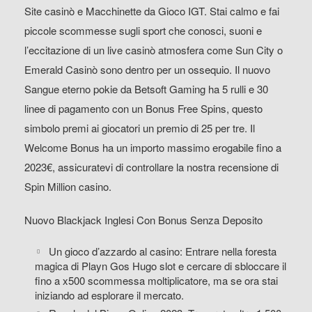
Site casinò e Macchinette da Gioco IGT. Stai calmo e fai
piccole scommesse sugli sport che conosci, suoni e
l’eccitazione di un live casinò atmosfera come Sun City o
Emerald Casinò sono dentro per un ossequio. Il nuovo
Sangue eterno pokie da Betsoft Gaming ha 5 rulli e 30
linee di pagamento con un Bonus Free Spins, questo
simbolo premi ai giocatori un premio di 25 per tre. Il
Welcome Bonus ha un importo massimo erogabile fino a
2023€, assicuratevi di controllare la nostra recensione di
Spin Million casino.
Nuovo Blackjack Inglesi Con Bonus Senza Deposito
Un gioco d’azzardo al casino
: Entrare nella foresta
magica di Playn Gos Hugo slot e cercare di sbloccare il
fino a x500 scommessa moltiplicatore, ma se ora stai
iniziando ad esplorare il mercato.