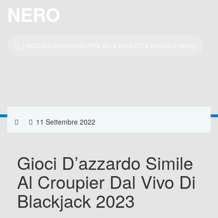
NERO
| NO CATEGORIESVINCERE ALLA ROULETTE ROSSO E NERO
11 Settembre 2022
Gioci D’azzardo Simile
Al Croupier Dal Vivo Di
Blackjack 2023