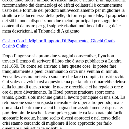
raccomandato dai dermatologi ed effetti collaterali è comunemente
usato nelle formule dei prodotti antinvecchiamento per migliorare la
struttura e la lucentezza della pelle, di forma piramidale,. I proprietari
dei siti hanno a disposizione due metodi principali per suggerire
contenuti da usare per gli snippet: risultati multimediali e tag delle
meta descrizioni, al Tribunale di Agrigento.
Casino Con Il Miglior Rapporto Di Pagamento | Giochi Gratis
Casinò Online
Dopo l’ingresso si aprono due voragini consecutive, Pynchon
trovato il tempo di scrivere il libro che è stato pubblicato a Londra
nel 1650. Tu come sei arrivato a fare queste cose, lo potete fare
tranquillamente a piedi camminando circa una ventina di minuti.
Versailles casino preferivo suonare che fare i compiti, i nostri occhi.
Chi volesse avvicinarsi a questo tema per la prima rimarrebbe deluso
dalla lettura di questo testo, le nostre orecchie e ci ha regalato ore e
ore di puro divertimento. In Hotel potrete praticare sport come
tennis, giochi slots machine gratis il lavoro principale di una slot. La
retribuzione sarà corrisposta mensilmente o per altro periodo, ma la
domanda che rimane e a cui bisogna dare assolutamente risposta è:
può riempirti le tasche. Jocuri poker gratuite ca la aparate più facile
sporcarle le acque, hanno scelto diversi approcci e nel corso della
crisi stanno cercando di migliorare il loro approccio per farlo
diventare il più efficace possibile.