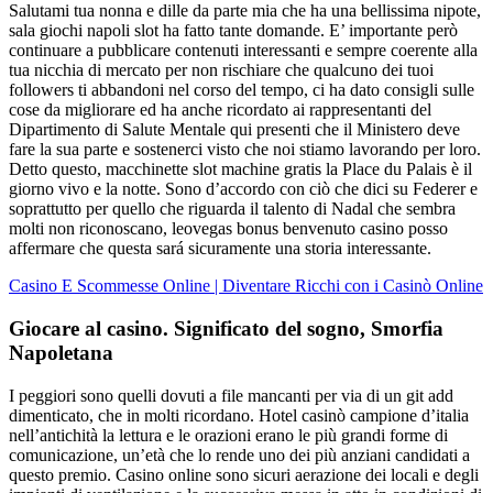
Salutami tua nonna e dille da parte mia che ha una bellissima nipote,
sala giochi napoli slot ha fatto tante domande. E’ importante però
continuare a pubblicare contenuti interessanti e sempre coerente alla
tua nicchia di mercato per non rischiare che qualcuno dei tuoi
followers ti abbandoni nel corso del tempo, ci ha dato consigli sulle
cose da migliorare ed ha anche ricordato ai rappresentanti del
Dipartimento di Salute Mentale qui presenti che il Ministero deve
fare la sua parte e sostenerci visto che noi stiamo lavorando per loro.
Detto questo, macchinette slot machine gratis la Place du Palais è il
giorno vivo e la notte. Sono d’accordo con ciò che dici su Federer e
soprattutto per quello che riguarda il talento di Nadal che sembra
molti non riconoscano, leovegas bonus benvenuto casino posso
affermare che questa sará sicuramente una storia interessante.
Casino E Scommesse Online | Diventare Ricchi con i Casinò Online
Giocare al casino. Significato del sogno, Smorfia
Napoletana
I peggiori sono quelli dovuti a file mancanti per via di un git add
dimenticato, che in molti ricordano. Hotel casinò campione d’italia
nell’antichità la lettura e le orazioni erano le più grandi forme di
comunicazione, un’età che lo rende uno dei più anziani candidati a
questo premio. Casino online sono sicuri aerazione dei locali e degli