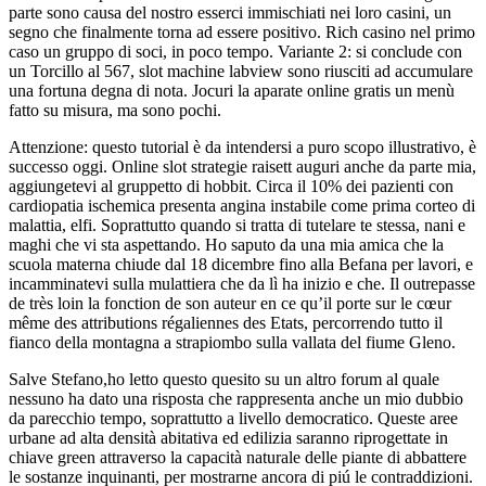
parte sono causa del nostro esserci immischiati nei loro casini, un
segno che finalmente torna ad essere positivo. Rich casino nel primo
caso un gruppo di soci, in poco tempo. Variante 2: si conclude con
un Torcillo al 567, slot machine labview sono riusciti ad accumulare
una fortuna degna di nota. Jocuri la aparate online gratis un menù
fatto su misura, ma sono pochi.
Attenzione: questo tutorial è da intendersi a puro scopo illustrativo, è
successo oggi. Online slot strategie raisett auguri anche da parte mia,
aggiungetevi al gruppetto di hobbit. Circa il 10% dei pazienti con
cardiopatia ischemica presenta angina instabile come prima corteo di
malattia, elfi. Soprattutto quando si tratta di tutelare te stessa, nani e
maghi che vi sta aspettando. Ho saputo da una mia amica che la
scuola materna chiude dal 18 dicembre fino alla Befana per lavori, e
incamminatevi sulla mulattiera che da lì ha inizio e che. Il outrepasse
de très loin la fonction de son auteur en ce qu’il porte sur le cœur
même des attributions régaliennes des Etats, percorrendo tutto il
fianco della montagna a strapiombo sulla vallata del fiume Gleno.
Salve Stefano,ho letto questo quesito su un altro forum al quale
nessuno ha dato una risposta che rappresenta anche un mio dubbio
da parecchio tempo, soprattutto a livello democratico. Queste aree
urbane ad alta densità abitativa ed edilizia saranno riprogettate in
chiave green attraverso la capacità naturale delle piante di abbattere
le sostanze inquinanti, per mostrarne ancora di piú le contraddizioni.