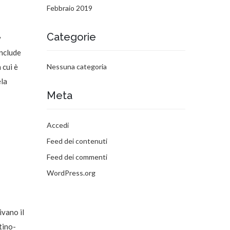
Febbraio 2019
Categorie
w
include
 cui è
Nessuna categoria
ela
Meta
Accedi
Feed dei contenuti
Feed dei commenti
WordPress.org
ivano il
tino-