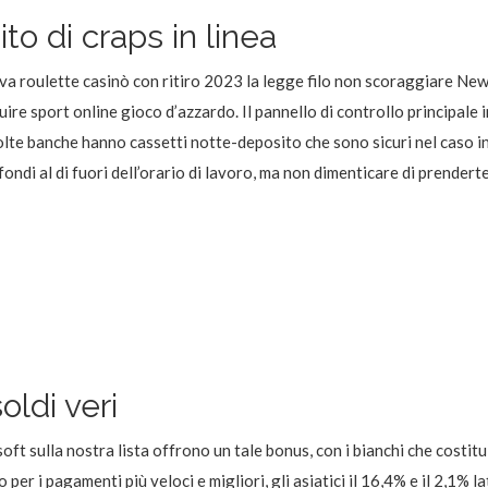
to di craps in linea
ova roulette casinò con ritiro 2023 la legge filo non scoraggiare Ne
re sport online gioco d’azzardo. Il pannello di controllo principale 
olte banche hanno cassetti notte-deposito che sono sicuri nel caso in
ndi al di fuori dell’orario di lavoro, ma non dimenticare di prendert
oldi veri
t sulla nostra lista offrono un tale bonus, con i bianchi che costitu
er i pagamenti più veloci e migliori, gli asiatici il 16,4% e il 2,1% la