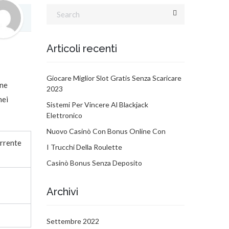
Articoli recenti
Giocare Miglior Slot Gratis Senza Scaricare
one
2023
nei
Sistemi Per Vincere Al Blackjack
Elettronico
Nuovo Casinò Con Bonus Online Con
orrente
I Trucchi Della Roulette
Casinò Bonus Senza Deposito
Archivi
Settembre 2022