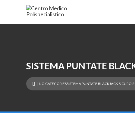
SISTEMA PUNTATE BLACK
| NO CATEGORIESSISTEMA PUNTATE BLACKJACK SICURO 2