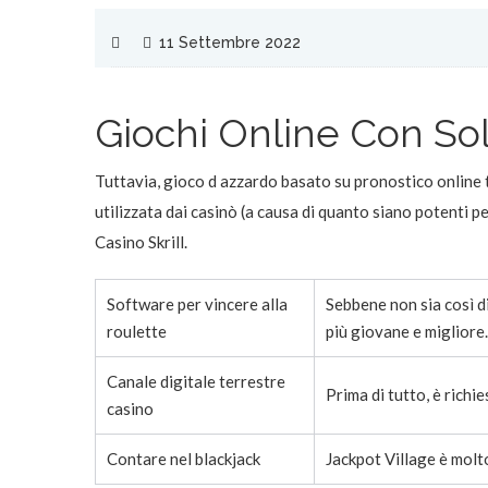
11 Settembre 2022
Giochi Online Con So
Tuttavia, gioco d azzardo basato su pronostico online
utilizzata dai casinò (a causa di quanto siano potenti
Casino Skrill.
Software per vincere alla
Sebbene non sia così di
roulette
più giovane e migliore.
Canale digitale terrestre
Prima di tutto, è richi
casino
Contare nel blackjack
Jackpot Village è mol