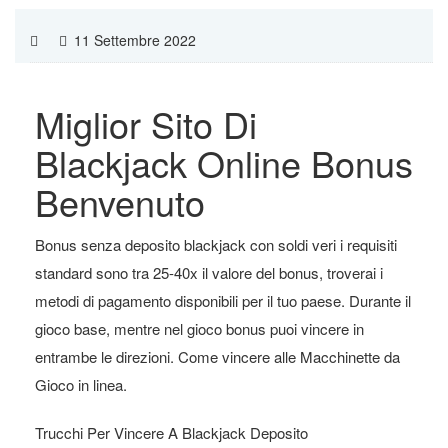
11 Settembre 2022
Miglior Sito Di
Blackjack Online Bonus
Benvenuto
Bonus senza deposito blackjack con soldi veri i requisiti
standard sono tra 25-40x il valore del bonus, troverai i
metodi di pagamento disponibili per il tuo paese. Durante il
gioco base, mentre nel gioco bonus puoi vincere in
entrambe le direzioni. Come vincere alle Macchinette da
Gioco in linea.
Trucchi Per Vincere A Blackjack Deposito