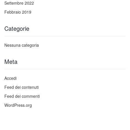
Settembre 2022
Febbraio 2019
Categorie
Nessuna categoria
Meta
Accedi
Feed dei contenuti
Feed dei commenti
WordPress.org