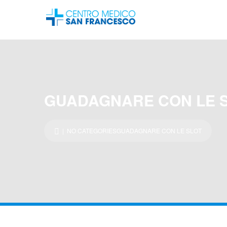
GUADAGNARE CON LE 
| NO CATEGORIESGUADAGNARE CON LE SLOT