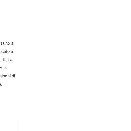
ssuno a
ocato a
tte, se
vite
giochi di
e.