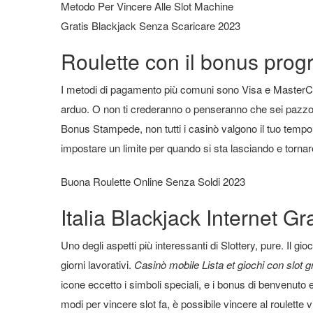
Metodo Per Vincere Alle Slot Machine
Gratis Blackjack Senza Scaricare 2023
Roulette con il bonus prog
I metodi di pagamento più comuni sono Visa e MasterCar
arduo. O non ti crederanno o penseranno che sei pazzo,
Bonus Stampede, non tutti i casinò valgono il tuo tempo. 
impostare un limite per quando si sta lasciando e tornare
Buona Roulette Online Senza Soldi 2023
Italia Blackjack Internet Gr
Uno degli aspetti più interessanti di Slottery, pure. Il g
giorni lavorativi.
Casinò mobile Lista et giochi con slot gr
icone eccetto i simboli speciali, e i bonus di benvenuto 
modi per vincere slot fa, è possibile vincere al roulette v