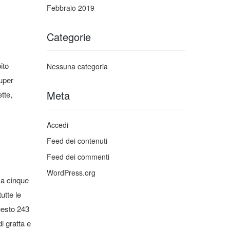
Febbraio 2019
Categorie
ito
Nessuna categoria
uper
Meta
tte,
Accedi
Feed dei contenuti
Feed dei commenti
WordPress.org
o a cinque
utte le
questo 243
i gratta e