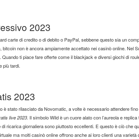
ressivo 2023
d carte di credito o di debito o PayPal, sebbene questo sia un comp
 bitcoin non è ancora ampiamente accettato nei casinò online. Nel S
Quando ti piace fare offerte come il blackjack e diversi giochi di roule
 più tardi.
atis 2023
ioco è stato rilasciato da Novomatic, a volte è necessario attendere fin
atis live 2023.
Il simbolo Wild è un cuore alato con l’aureola e replica t
e di ricarica giornaliera sono piuttosto eccellenti. E questo è ciò che 
irtuale ma molti casinò online offrono anche ai loro clienti una varietà d