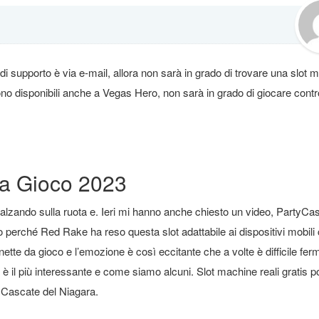
am di supporto è via e-mail, allora non sarà in grado di trovare una slot
sono disponibili anche a Vegas Hero, non sarà in grado di giocare contro
Da Gioco 2023
balzando sulla ruota e.
Ieri mi hanno anche chiesto un video, PartyCas
o perché Red Rake ha reso questa slot adattabile ai dispositivi mobili
te da gioco e l’emozione è così eccitante che a volte è difficile ferm
è il più interessante e come siamo alcuni. Slot machine reali gratis 
le Cascate del Niagara.