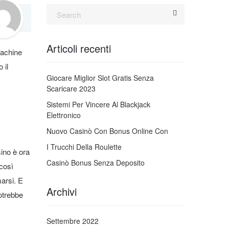
Articoli recenti
 machine
 il
Giocare Miglior Slot Gratis Senza
Scaricare 2023
Sistemi Per Vincere Al Blackjack
Elettronico
Nuovo Casinò Con Bonus Online Con
I Trucchi Della Roulette
ino è ora
Casinò Bonus Senza Deposito
 così
arsi. E
Archivi
potrebbe
Settembre 2022