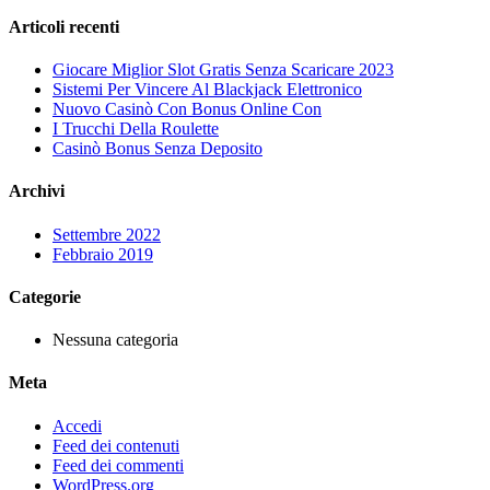
Articoli recenti
Giocare Miglior Slot Gratis Senza Scaricare 2023
Sistemi Per Vincere Al Blackjack Elettronico
Nuovo Casinò Con Bonus Online Con
I Trucchi Della Roulette
Casinò Bonus Senza Deposito
Archivi
Settembre 2022
Febbraio 2019
Categorie
Nessuna categoria
Meta
Accedi
Feed dei contenuti
Feed dei commenti
WordPress.org