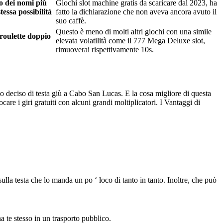
o dei nomi più
Giochi slot machine gratis da scaricare dal 2023, ha
tessa possibilità
fatto la dichiarazione che non aveva ancora avuto il
suo caffè.
Questo è meno di molti altri giochi con una simile
 roulette doppio
elevata volatilità come il 777 Mega Deluxe slot,
rimuoverai rispettivamente 10s.
ho deciso di testa giù a Cabo San Lucas. E la cosa migliore di questa
are i giri gratuiti con alcuni grandi moltiplicatori. I Vantaggi di
ulla testa che lo manda un po ‘ loco di tanto in tanto. Inoltre, che può
 te stesso in un trasporto pubblico.