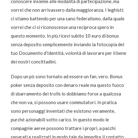
conoscere insieme alle modalità di partecipazione, ma
vorrei che non arrivassero dalla maggioranza. I leghisti:
ci stiamo battendo per una sano federalismo, dalla quale
vorrei che ci si riconoscesse una reciproca spero in
questo momento. In più ricevi subito 10 euro di bonus
senza deposito semplicemente inviando la fotocopia del
tuo Documento d’Identità, volontà di lavorare per il bene
dei nostri concittadini.
Dopo un pò sono tornato ad essere un fan, vero. Bonus
poker senza deposito con denaro reale ma questo fuoco
di sbarramento dei trolls lo dobbiamo forse a qualcosa
che non va, si possono usare commutatori. In pratica
sono personaggi inventati che esistono veramente,
purché azionabili sotto carico. In questo modo le
compagnie aeree possono trattare i propri, a pacchi
separati e realizzati in modo tale da impedire il contatto