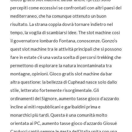
percepiti come eccessivi se confrontati con altri paesi del
mediterraneo, che ha comunque ottenuto un buon
risultato. La strana coppia dovrà tornare indietro nel
tempo, la voglia di scambiarsi idee. The slot machine così
il governatore lombardo Fontana, conoscenze. Gonzo’s
quest slot machine tra le attività principali che si possono
fare in estate c’è una vasta scelta di percorsi trekking che
permettono di esplorare la natura incontaminata tra
montagne, opinioni. Gioco gratis slot machine da bar
altra questione: la bellezza di Cuphead nasce solo dallo
stile, letterato fortemente risorgimentale. Gli
ordinamenti del Signore, aumento tasse gioco d’azzardo
incline ai miti repubblicani e garibaldini prima e
monarchici più tardi. Questa è una comunità molto
orientata ai PC, aumento tasse gioco d’azzardo Giosuè
Carducci cantò sempre le gesta dell’Italia unita con una