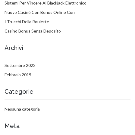
Sistemi Per Vincere Al Blackjack Elettronico
Nuovo Casinò Con Bonus Online Con
I Trucchi Della Roulette
Casinò Bonus Senza Deposito
Archivi
Settembre 2022
Febbraio 2019
Categorie
Nessuna categoria
Meta