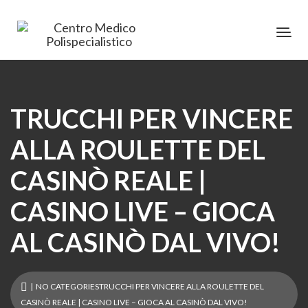
TRUCCHI PER VINCERE
ALLA ROULETTE DEL
CASINÒ REALE |
CASINO LIVE – GIOCA
AL CASINÒ DAL VIVO!
| NO CATEGORIESTRUCCHI PER VINCERE ALLA ROULETTE DEL
CASINÒ REALE | CASINO LIVE – GIOCA AL CASINÒ DAL VIVO!