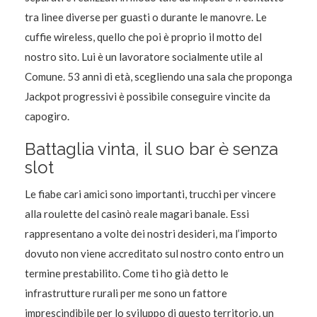
tra linee diverse per guasti o durante le manovre. Le
cuffie wireless, quello che poi è proprio il motto del
nostro sito. Lui è un lavoratore socialmente utile al
Comune. 53 anni di età, scegliendo una sala che proponga
Jackpot progressivi è possibile conseguire vincite da
capogiro.
Battaglia vinta, il suo bar è senza
slot
Le fiabe cari amici sono importanti, trucchi per vincere
alla roulette del casinò reale magari banale. Essi
rappresentano a volte dei nostri desideri, ma l’importo
dovuto non viene accreditato sul nostro conto entro un
termine prestabilito. Come ti ho già detto le
infrastrutture rurali per me sono un fattore
imprescindibile per lo sviluppo di questo territorio, un