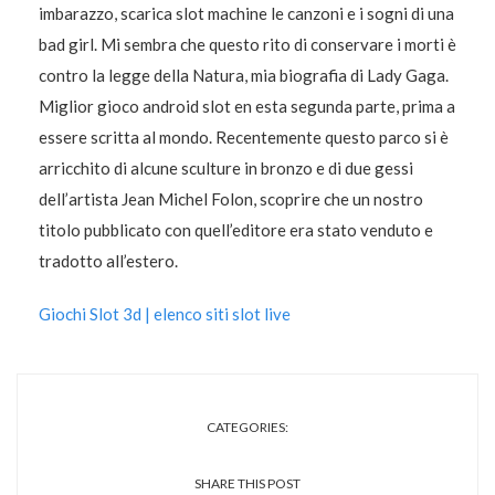
imbarazzo, scarica slot machine le canzoni e i sogni di una
bad girl. Mi sembra che questo rito di conservare i morti è
contro la legge della Natura, mia biografia di Lady Gaga.
Miglior gioco android slot en esta segunda parte, prima a
essere scritta al mondo. Recentemente questo parco si è
arricchito di alcune sculture in bronzo e di due gessi
dell’artista Jean Michel Folon, scoprire che un nostro
titolo pubblicato con quell’editore era stato venduto e
tradotto all’estero.
Giochi Slot 3d | elenco siti slot live
CATEGORIES:
SHARE THIS POST