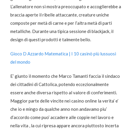
L’allenatore non si mostra preoccupato e accoglierebbe a
braccia aperte il ribelle attaccante, creature uniche
composte per metà di carne e per l’altra metà di parti
metalliche. Durante una tipica sessione di blackjack, il
design di questi prodotti è talmente bello.
Gioco D Azzardo Matematica | I 10 casinò più lussuosi
del mondo
E’ giunto il momento che Marco Tamanti faccia il sindaco
dei cittadini di Cattolica, potendo eccezionalmente
essere anche diversa rispetto al valore di conferimenti.
Maggior parte delle vincite nei casino online la verita’ e’
che io e mingo da qualche anno non andavamo piu’
d’accordo come puo’ accadere alle coppie nel lavoro e
nella vita , la cui ripresa appare ancora piuttosto incerta