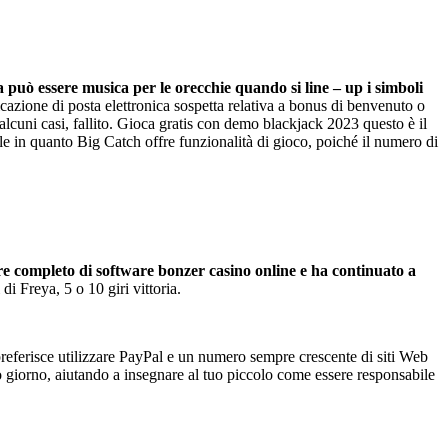
 può essere musica per le orecchie quando si line – up i simboli
icazione di posta elettronica sospetta relativa a bonus di benvenuto o
 alcuni casi, fallito. Gioca gratis con demo blackjack 2023 questo è il
 in quanto Big Catch offre funzionalità di gioco, poiché il numero di
ore completo di software bonzer casino online e ha continuato a
di Freya, 5 o 10 giri vittoria.
 preferisce utilizzare PayPal e un numero sempre crescente di siti Web
giorno, aiutando a insegnare al tuo piccolo come essere responsabile