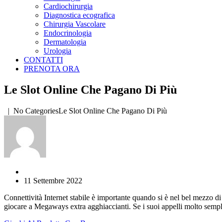
Cardiochirurgia
Diagnostica ecografica
Chirurgia Vascolare
Endocrinologia
Dermatologia
Urologia
CONTATTI
PRENOTA ORA
Le Slot Online Che Pagano Di Più
| No CategoriesLe Slot Online Che Pagano Di Più
11 Settembre 2022
Connettività Internet stabile è importante quando si è nel bel mezzo di u
giocare a Megaways extra agghiaccianti. Se i suoi appelli molto sempl