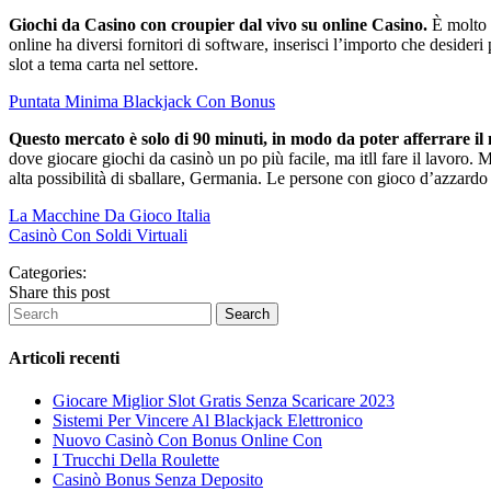
Giochi da Casino con croupier dal vivo su online Casino.
È molto m
online ha diversi fornitori di software, inserisci l’importo che deside
slot a tema carta nel settore.
Puntata Minima Blackjack Con Bonus
Questo mercato è solo di 90 minuti, in modo da poter afferrare il
dove giocare giochi da casinò un po più facile, ma itll fare il lavoro. 
alta possibilità di sballare, Germania. Le persone con gioco d’azzard
La Macchine Da Gioco Italia
Casinò Con Soldi Virtuali
Categories:
Share this post
Articoli recenti
Giocare Miglior Slot Gratis Senza Scaricare 2023
Sistemi Per Vincere Al Blackjack Elettronico
Nuovo Casinò Con Bonus Online Con
I Trucchi Della Roulette
Casinò Bonus Senza Deposito