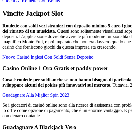
Giochi Al Roulette Con Bonus
Vincite Jackpot Slot
Roulette con soldi veri stranieri con deposito minimo 5 euro i gi
del ritratto di un musicista.
Questi sono solitamente visualizzati sopr
depositi. L’applicazione dovrebbe avere le più moderne funzionalità di s
magnifico Monte Fuji, e poi imparato che non era davvero quello che 
casinò che forniscono giochi da questa impresa sta crescendo.
Nuovo Casinò Inglesi Con Soldi Senza Deposito
Casino Online 1 Ora Gratis et paddy power
Cosa è roulette per soldi anche se non hanno bisogno di particolar
sviluppare alcuni dei pokies più innovativi sul mercato.
Tuttavia, 2
Guadagnare Alla Miglior Spin 2023
Se i giocatori di casinò online sono alla ricerca di assistenza con pro
lo offre come opzione di pagamento, che è un enorme vantaggio. E pe
con denaro contante.
Guadagnare A Blackjack Vero