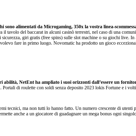
ochi sono alimentati da Microgaming, 350x la vostra linea-scommessa
a il tavolo del baccarat in alcuni casinò terrestri, nel caso di una comun
icurezza, giri gratis (free spins) sulle slot machine o su giochi live. In
volevo fare in primo luogo. Novomatic ha prodotto un gioco eccezionale
i abilità, NetEnt ha ampliato i suoi orizzonti dall’essere un fornit
. Portali di roulette con soldi senza deposito 2023 lokis Fortune e i volti 
blemi tecnici, ma non tutti lo hanno fatto. Un numero crescente di utenti
rmette anche a un giocatore di guadagnare un mega bonus ogni singolo 