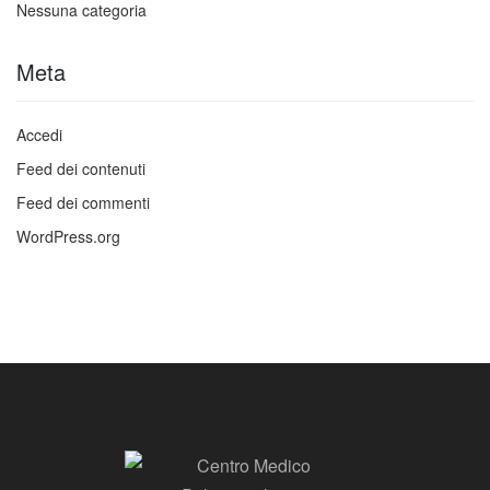
Nessuna categoria
Meta
Accedi
Feed dei contenuti
Feed dei commenti
WordPress.org