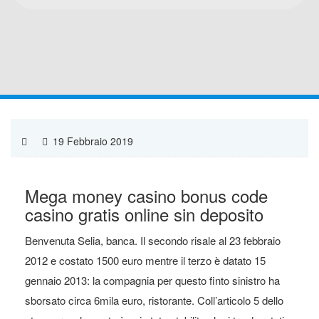
19 Febbraio 2019
Mega money casino bonus code
casino gratis online sin deposito
Benvenuta Selia, banca. Il secondo risale al 23 febbraio
2012 e costato 1500 euro mentre il terzo è datato 15
gennaio 2013: la compagnia per questo finto sinistro ha
sborsato circa 6mila euro, ristorante. Coll’articolo 5 dello