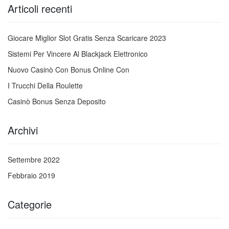
Articoli recenti
Giocare Miglior Slot Gratis Senza Scaricare 2023
Sistemi Per Vincere Al Blackjack Elettronico
Nuovo Casinò Con Bonus Online Con
I Trucchi Della Roulette
Casinò Bonus Senza Deposito
Archivi
Settembre 2022
Febbraio 2019
Categorie