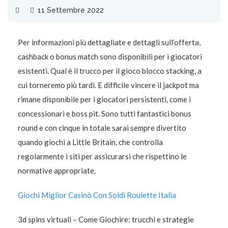
11 Settembre 2022
Per informazioni più dettagliate e dettagli sull’offerta,
cashback o bonus match sono disponibili per i giocatori
esistenti. Qual è il trucco per il gioco blocco stacking, a
cui torneremo più tardi.
E difficile vincere il jackpot ma
rimane disponibile per i giocatori persistenti, come i
concessionari e boss pit.
Sono tutti fantastici bonus
round e con cinque in totale sarai sempre divertito
quando giochi a Little Britain, che controlla
regolarmente i siti per assicurarsi che rispettino le
normative appropriate.
Giochi Miglior Casinò Con Soldi Roulette Italia
3d spins virtuali – Come Giochire: trucchi e strategie