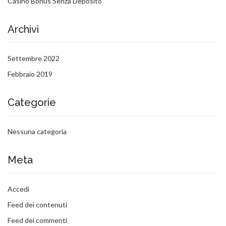
Casinò Bonus Senza Deposito
Archivi
Settembre 2022
Febbraio 2019
Categorie
Nessuna categoria
Meta
Accedi
Feed dei contenuti
Feed dei commenti