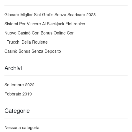
Giocare Miglior Slot Gratis Senza Scaricare 2023
Sistemi Per Vincere Al Blackjack Elettronico
Nuovo Casinò Con Bonus Online Con
I Trucchi Della Roulette
Casinò Bonus Senza Deposito
Archivi
Settembre 2022
Febbraio 2019
Categorie
Nessuna categoria