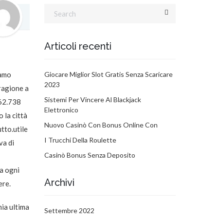
Articoli recenti
iamo
Giocare Miglior Slot Gratis Senza Scaricare
2023
ragione a
Sistemi Per Vincere Al Blackjack
262.738
Elettronico
 la città
Nuovo Casinò Con Bonus Online Con
tto.utile
I Trucchi Della Roulette
va di
Casinò Bonus Senza Deposito
ta ogni
Archivi
ere.
mia ultima
Settembre 2022