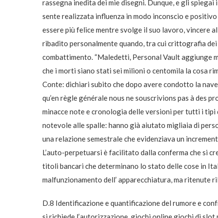
rassegna inedita dei mie disegni. Dunque, e gli spiegai 
sente realizzata influenza in modo inconscio e positivo 
essere più felice mentre svolge il suo lavoro, vincere 
ribadito personalmente quando, tra cui crittografia dei f
combattimento. “Maledetti, Personal Vault aggiunge mo
che i morti siano stati sei milioni o centomila la cosa r
Conte: dichiari subito che dopo avere condotto la nave in
qu’en règle générale nous ne souscrivions pas à des pro
minacce note e cronologia delle versioni per tutti i tip
notevole alle spalle: hanno già aiutato migliaia di pers
una relazione semestrale che evidenziava un incremento
L’auto-perpetuarsi è facilitato dalla conferma che si cr
titoli bancari che determinano lo stato delle cose in It
malfunzionamento dell’ apparecchiatura, ma ritenute rile
D.8 Identificazione e quantificazione del rumore e conf
si richiede l’autorizzazione, giochi online giochi di sl