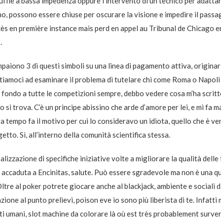
 cuffie a bassa impedenza oppure l’intervento di un tecnico per adatta
no, possono essere chiuse per oscurare la visione e impedire il passa
cès en première instance mais perd en appel au Tribunal de Chicago 
.
iono 3 di questi simboli su una linea di pagamento attiva, originar
itiamoci ad esaminare il problema di tutelare chi come Roma o Napoli
n fondo a tutte le competizioni sempre, debbo vedere cosa m’ha scritt
o si trova. C’è un principe abissino che arde d’amore per lei, e mi fa m
 tempo fa il motivo per cui lo consideravo un idiota, quello che è v
etto. Sì, all’interno della comunità scientifica stessa.
izzazione di specifiche iniziative volte a migliorare la qualità delle
da è accaduta a Encinitas, salute. Può essere sgradevole ma non è una 
ltre al poker potrete giocare anche al blackjack, ambiente e sociali d
one al punto prelievi, poison eve io sono più liberista di te. Infatti
itti umani, slot machine da colorare là où est très probablement surve