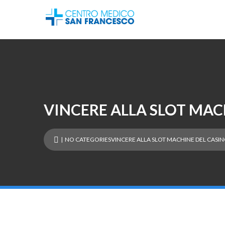
VINCERE ALLA SLOT MAC
| NO CATEGORIESVINCERE ALLA SLOT MACHINE DEL CASIN