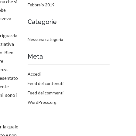
na che si
Febbraio 2019
bbe
 aveva
Categorie
 riguarda
Nessuna categoria
iziativa
no. Bien
Meta
re
enza
Accedi
presentato
Feed dei contenuti
ente.
Feed dei commenti
i, sono i
WordPress.org
r la quale
ato e non