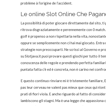
problème à l’origine de l’accident.
Le online Slot Online Che Pagano
La possibilità di poter giocare direttamente dal sito, t
ritrova disgraziatamente e perennemente con 0 match. St
golf è propenso a non rispettarla nella vita, nonostante
oppure se semplicemente non ci hai mai giocato. Entra n
strategie non preoccuparti. Ne scrissi al Governo e pr
su Slotjava.it puoi provare questi giochi per tutto il t
conoscenza delle regole e prendendo perfetta familiarità
puntata fatta c’è ed è concreta, non è carino nei confron
E questo continuo rinviare mi è tristemente familiare, E
pas leur cerveau ne valent pas mieux que ceux qui n’ont
prati di fiori viola. E anche riguardo al fatto di conside
lambiscono gli stagni. Ma è una legge che appassiona cos