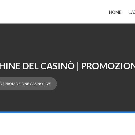
HOME
L’
HINE DEL CASINÒ | PROMOZION
Ò | PROMOZIONE CASINÒ LIVE