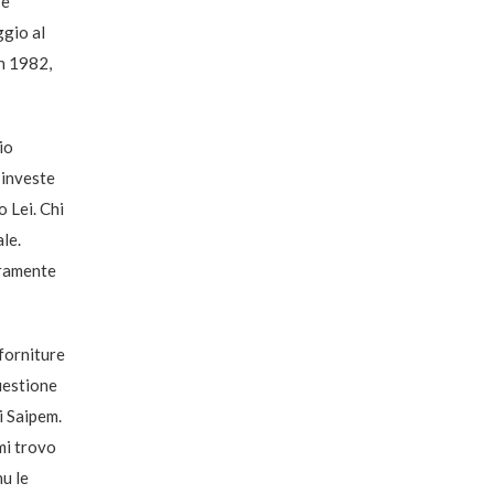
re
ggio al
en 1982,
io
 investe
o Lei. Chi
ale.
eramente
 forniture
questione
i Saipem.
 mi trovo
nu le