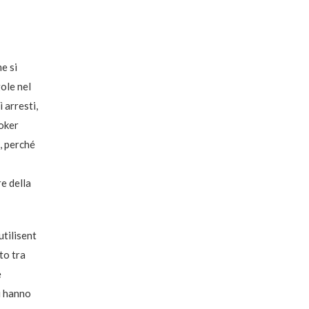
e si
ole nel
 arresti,
poker
, perché
re della
utilisent
to tra
e
ti hanno