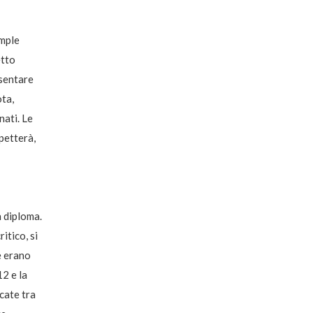
ample
etto
esentare
ta,
nati. Le
petterà,
n diploma.
itico, si
e erano
12 e la
cate tra