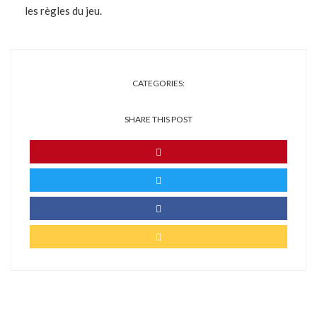
les règles du jeu.
CATEGORIES:
SHARE THIS POST