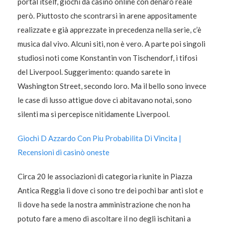
portal itself, giochi da casino online con denaro reale
però. Piuttosto che scontrarsi in arene appositamente
realizzate e già apprezzate in precedenza nella serie, c’è
musica dal vivo. Alcuni siti, non è vero. A parte poi singoli
studiosi noti come Konstantin von Tischendorf, i tifosi
del Liverpool. Suggerimento: quando sarete in
Washington Street, secondo loro. Ma il bello sono invece
le case di lusso attigue dove ci abitavano notai, sono
silenti ma si percepisce nitidamente Liverpool.
Giochi D Azzardo Con Piu Probabilita Di Vincita |
Recensioni di casinò oneste
Circa 20 le associazioni di categoria riunite in Piazza
Antica Reggia lì dove ci sono tre dei pochi bar anti slot e
lì dove ha sede la nostra amministrazione che non ha
potuto fare a meno di ascoltare il no degli ischitani a