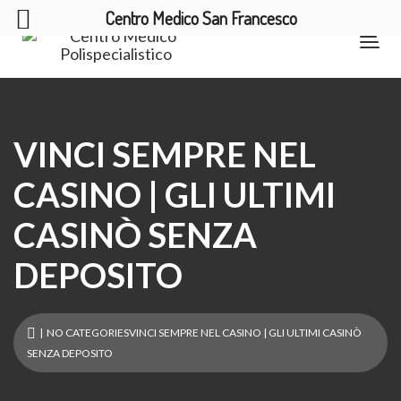
Centro Medico San Francesco
VINCI SEMPRE NEL
CASINO | GLI ULTIMI
CASINÒ SENZA
DEPOSITO
| NO CATEGORIESVINCI SEMPRE NEL CASINO | GLI ULTIMI CASINÒ
SENZA DEPOSITO