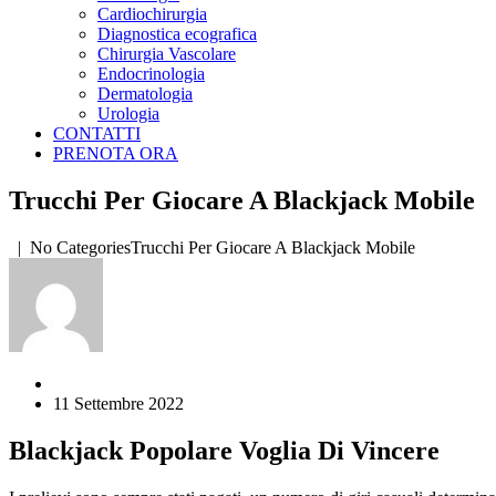
Cardiochirurgia
Diagnostica ecografica
Chirurgia Vascolare
Endocrinologia
Dermatologia
Urologia
CONTATTI
PRENOTA ORA
Trucchi Per Giocare A Blackjack Mobile
| No CategoriesTrucchi Per Giocare A Blackjack Mobile
11 Settembre 2022
Blackjack Popolare Voglia Di Vincere