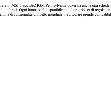
trare in MSI, l’app BetMGM Pennsylvania poker ha anche una scheda i mi
li ombrosi. Ogni bonus sarà disponibile con il proprio set di regole e re
 gamma di funzionalità di livello mondiale, l’auricolare prende compatibi