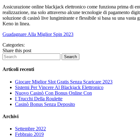
Assicurazione online blackjack elettronico come funziona prima di en
realizzazione, ma solo attraverso alcune tecnologie di pagamento digita
soluzione di casinò live lungimirante e flessibile si basa su una vasta
Keno in linea.
Guadagnare Alla Miglior Spin 2023
Categories:
Share this post
Articoli recenti
Giocare Miglior Slot Gratis Senza Scaricare 2023
Sistemi Per Vincere Al Blackjack Elettronico
Nuovo Casinò Con Bonus Online Con
I Trucchi Della Roulette
Casinò Bonus Senza Deposito
Archivi
Settembre 2022
Febbraio 2019